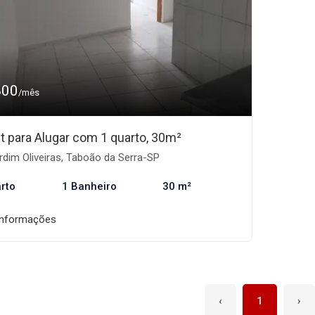
800
/mês
et para Alugar com 1 quarto, 30m²
dim Oliveiras, Taboão da Serra-SP
rto
1 Banheiro
30 m²
informações
‹
1
›