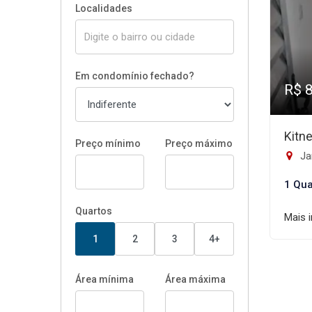
Localidades
Em condomínio fechado?
R$ 
Kitn
Preço mínimo
Preço máximo
Jar
1 Qua
Quartos
Mais 
1
2
3
4+
Área mínima
Área máxima