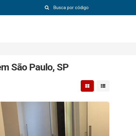
em São Paulo, SP
Mostrar resultados em 
Mostrar resultad