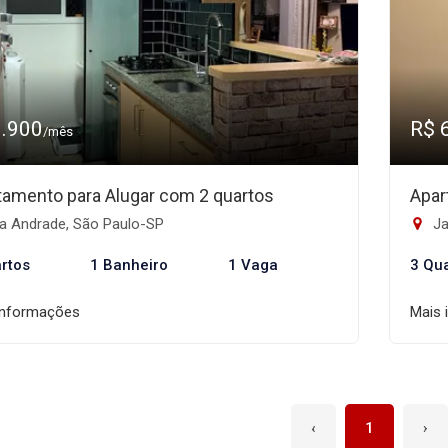
3.900
R$ 
/mês
tamento para Alugar com 2 quartos
Apar
la Andrade, São Paulo-SP
Ja
rtos
1 Banheiro
1 Vaga
3 Qu
informações
Mais 
‹
1
›