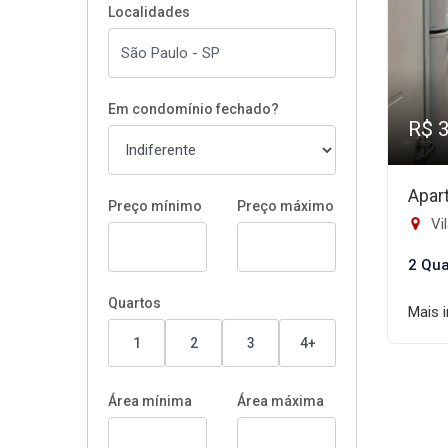
Localidades
Em condomínio fechado?
R$ 
Apar
Preço mínimo
Preço máximo
Vi
2 Qua
Quartos
Mais 
1
2
3
4+
Área mínima
Área máxima