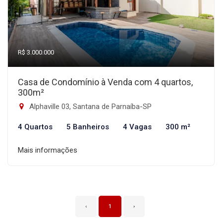
R$ 3.000.000
Casa de Condomínio à Venda com 4 quartos,
300m²
Alphaville 03, Santana de Parnaíba-SP
4 Quartos
5 Banheiros
4 Vagas
300 m²
Mais informações
‹
1
›