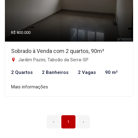
R$ 800.000
Sobrado à Venda com 2 quartos, 90m²
Jardim Pazini, Taboão da Serra-SP
2 Quartos
2 Banheiros
2 Vagas
90 m²
Mais informações
‹
1
›