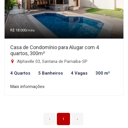
R$ 18.000
/mês
Casa de Condomínio para Alugar com 4
quartos, 300m²
Alphaville 03, Santana de Parnaíba-SP
4 Quartos
5 Banheiros
4 Vagas
300 m²
Mais informações
‹
1
›