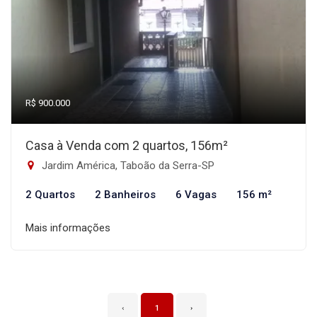
R$ 900.000
Casa à Venda com 2 quartos, 156m²
Jardim América, Taboão da Serra-SP
2 Quartos
2 Banheiros
6 Vagas
156 m²
Mais informações
‹
1
›