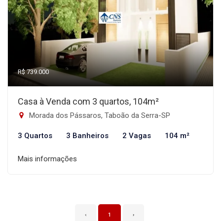
R$ 739.000
Casa à Venda com 3 quartos, 104m²
Morada dos Pássaros, Taboão da Serra-SP
3 Quartos
3 Banheiros
2 Vagas
104 m²
Mais informações
‹
1
›