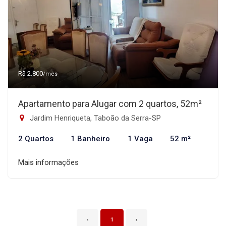
R$ 2.800
/mês
Apartamento para Alugar com 2 quartos, 52m²
Jardim Henriqueta, Taboão da Serra-SP
2 Quartos
1 Banheiro
1 Vaga
52 m²
Mais informações
‹
1
›