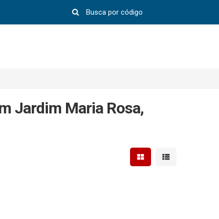
em Jardim Maria Rosa,
Mostrar resultados em 
Mostrar resultad