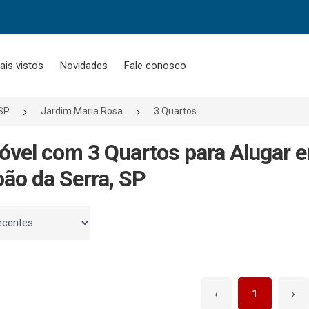
ais vistos
Novidades
Fale conosco
SP
Jardim Maria Rosa
3 Quartos
óvel com 3 Quartos para Alugar 
ão da Serra, SP
 por
‹
1
›