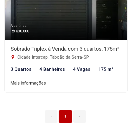
A partir de:
R$ 830.000
Sobrado Triplex à Venda com 3 quartos, 175m²
Cidade Intercap, Taboão da Serra-SP
3 Quartos
4 Banheiros
4 Vagas
175 m²
Mais informações
‹
1
›