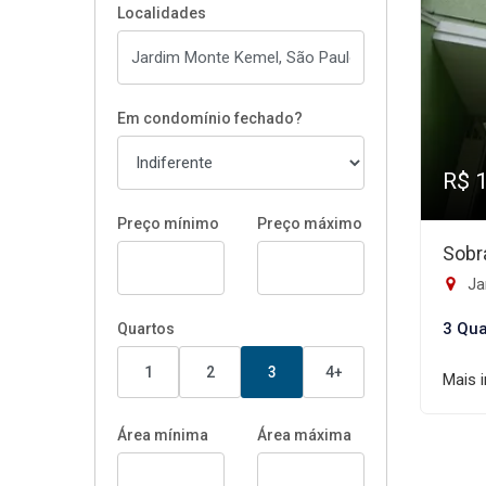
Localidades
Em condomínio fechado?
R$ 
Preço mínimo
Preço máximo
Sobr
Ja
3 Qua
Quartos
1
2
3
4+
Mais 
Área mínima
Área máxima