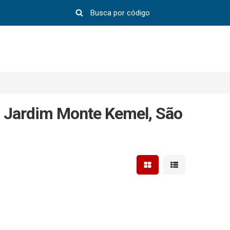
 Jardim Monte Kemel, São
Mostrar resultados em 
Mostrar resultad