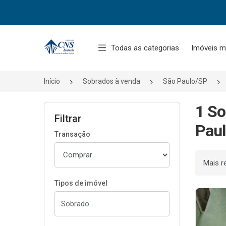
Página inicial
Todas as categorias
Imóveis m
Início
Sobrados à venda
São Paulo/SP
1 So
Filtrar
Paul
Transação
Ordenar
Tipos de imóvel