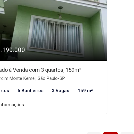
1.190.000
ado à Venda com 3 quartos, 159m²
rdim Monte Kemel, São Paulo-SP
rtos
5 Banheiros
3 Vagas
159 m²
informações