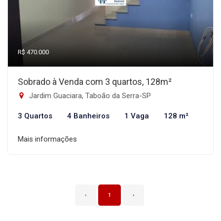
R$ 470.000
Sobrado à Venda com 3 quartos, 128m²
Jardim Guaciara, Taboão da Serra-SP
3 Quartos
4 Banheiros
1 Vaga
128 m²
Mais informações
‹
1
›