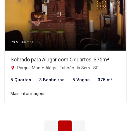
R$ 5.100
/mês
Sobrado para Alugar com 5 quartos, 375m²
Parque Monte Alegre, Taboão da Serra-SP
5 Quartos
3 Banheiros
5 Vagas
375 m²
Mais informações
‹
1
›